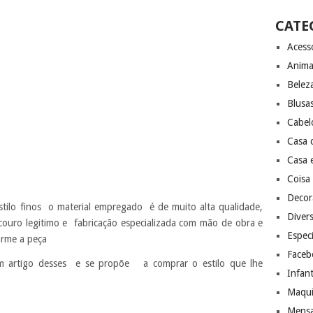
CATE
Acess
Anima
Belez
Blusa
Cabel
Casa 
Casa 
Coisa 
Decor
stilo finos o material empregado é de muito alta qualidade,
Diver
couro legitimo e fabricação especializada com mão de obra e
Especi
rme a peça
Faceb
m artigo desses e se propõe a comprar o estilo que lhe
Infant
Maqui
Mensa