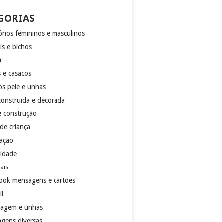
GORIAS
órios femininos e masculinos
is e bichos
a
s e casacos
os pele e unhas
construida e decorada
e construção
de criança
ação
sidade
ais
ook mensagens e cartões
il
agem e unhas
gens diversas