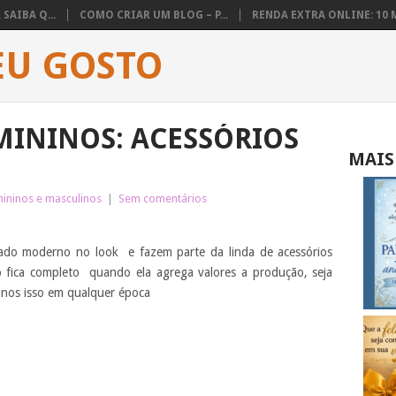
SAIBA Q...
COMO CRIAR UM BLOG – P...
RENDA EXTRA ONLINE: 10 M
EU GOSTO
MININOS: ACESSÓRIOS
MAIS
ininos e masculinos
|
Sem comentários
cado moderno no look e fazem parte da linda de acessórios
fica completo quando ela agrega valores a produção, seja
inos isso em qualquer época