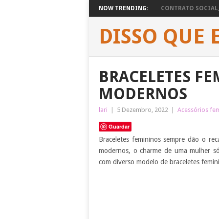
NOW TRENDING:
CONTRATO SOCIAL, 
DISSO QUE 
BRACELETES FE
MODERNOS
lari
|
5 Dezembro, 2022
|
Acessórios fem
Guardar
Braceletes femininos sempre dão o re
modernos, o charme de uma mulher só 
com diverso modelo de braceletes femin