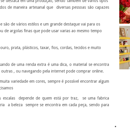
e se destaca em uma produção, sendo também de vários tipos
cados de maneira artesanal que diversas pessoas são capazes
e são de vários estilos e um grande destaque vai para os
 ou de argolas finas que pode usar varias ao mesmo tempo
ouro, prata, plásticos, taxar, fios, cordas, tecidos e muito
sando de uma renda extra é uma dica, o material se encontra
 outras , ou navegando pela internet pode comprar online.
muita variedade em cores, sempre é possível encontrar algum
cisamos
s escalas depende de quem está por traz, se uma fabrica
tria a beleza sempre se encontra em cada peça, sendo para