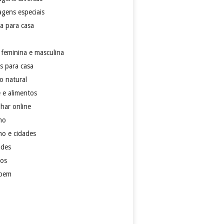
gens especiais
ia para casa
feminina e masculina
s para casa
 natural
 e alimentos
lhar online
mo
mo e cidades
ades
dos
 bem