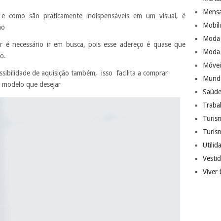
Mensa
e como são praticamente indispensáveis em um visual, é
Mobíl
ão
Moda
r é necessário ir em busca, pois esse adereço é quase que
Moda 
o.
Móvei
sibilidade de aquisição também, isso facilita a comprar
Mundo
e modelo que desejar
Saúde
Traba
Turis
Turis
Utilid
Vesti
Viver