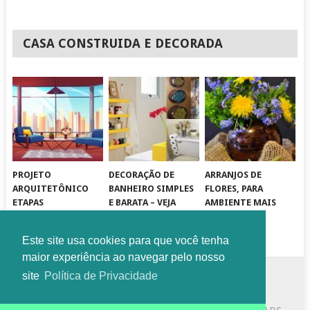
CASA CONSTRUIDA E DECORADA
PROJETO
DECORAÇÃO DE
ARRANJOS DE
ARQUITETÔNICO
BANHEIRO SIMPLES
FLORES, PARA
ETAPAS
E BARATA – VEJA
AMBIENTE MAIS
INDISPENSÁVEIS –
DICAS ESPECIAIS
ALEGRE
COMPLETO
Este site usa cookies para que você tenha
maior experiência ao navegar pelo nosso
site
Política de Privacidade
COPYRIGHT © 2026
DISSO QUE EU GOSTO
.
THEME BY
MYTHEMESHOP
.