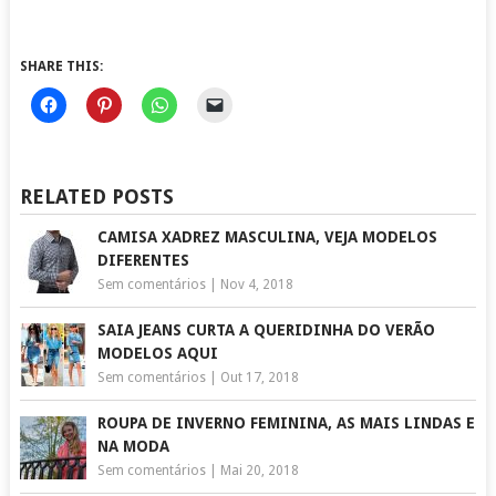
SHARE THIS:
Click
Click
Click
Click
to
to
to
to
share
share
share
email
on
on
on
a
Facebook
Pinterest
WhatsApp
link
(Opens
(Opens
(Opens
to
in
in
in
a
RELATED POSTS
new
new
new
friend
window)
window)
window)
(Opens
in
CAMISA XADREZ MASCULINA, VEJA MODELOS
new
window)
DIFERENTES
Sem comentários
|
Nov 4, 2018
SAIA JEANS CURTA A QUERIDINHA DO VERÃO
MODELOS AQUI
Sem comentários
|
Out 17, 2018
ROUPA DE INVERNO FEMININA, AS MAIS LINDAS E
NA MODA
Sem comentários
|
Mai 20, 2018